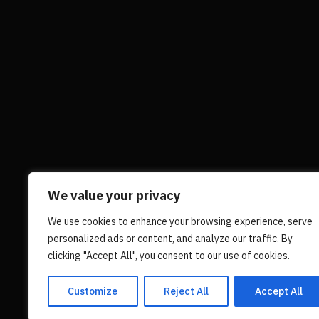
Сохранить моё имя, email и адрес сайта в этом брау
ГРЕБЕНКИН ПАВЕЛ. ФОТОГАЛЛЕРЕЯ
We value your privacy
Все права защищены (с). Для
We use cookies to enhance your browsing experience, serve
использования фото и видео-материалов
personalized ads or content, and analyze our traffic. By
обращаться по указанным контактам.
clicking "Accept All", you consent to our use of cookies.
Customize
Reject All
Accept All