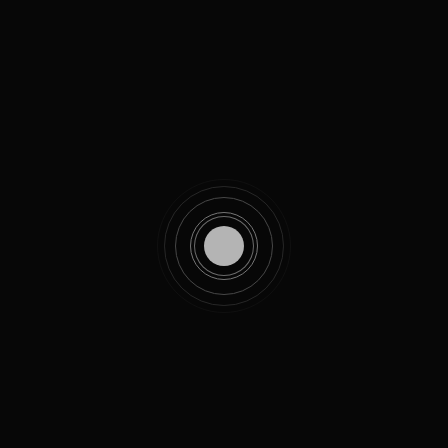
you so, so much. They are all just
reasure always. We are really grateful.
nk you!
 video, with eight megapixel still photos. Two LED video
ootage often suffers from odd colors, so the drone’s app,
r correction.